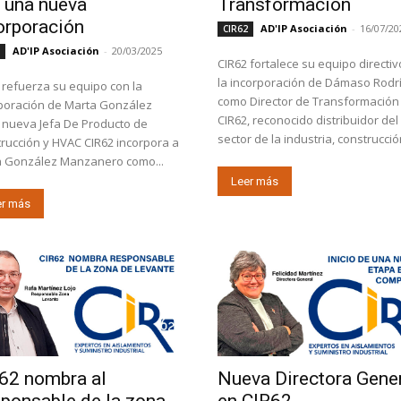
 una nueva
Transformación
orporación
AD'IP Asociación
-
16/07/20
CIR62
AD'IP Asociación
-
20/03/2025
2
CIR62 fortalece su equipo directiv
la incorporación de Dámaso Rodr
 refuerza su equipo con la
como Director de Transformación
poración de Marta González
CIR62, reconocido distribuidor del
nueva Jefa De Producto de
sector de la industria, construcción
rucción y HVAC CIR62 incorpora a
a González Manzanero como...
Leer más
er más
62 nombra al
Nueva Directora Gene
ponsable de la zona
en CIR62