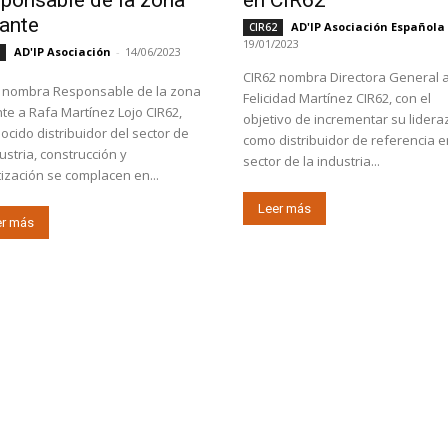
ante
AD'IP Asociación Española
CIR62
19/01/2023
AD'IP Asociación
-
14/06/2023
2
CIR62 nombra Directora General 
 nombra Responsable de la zona
Felicidad Martínez CIR62, con el
te a Rafa Martínez Lojo CIR62,
objetivo de incrementar su lidera
ocido distribuidor del sector de
como distribuidor de referencia e
dustria, construcción y
sector de la industria...
tización se complacen en...
Leer más
er más