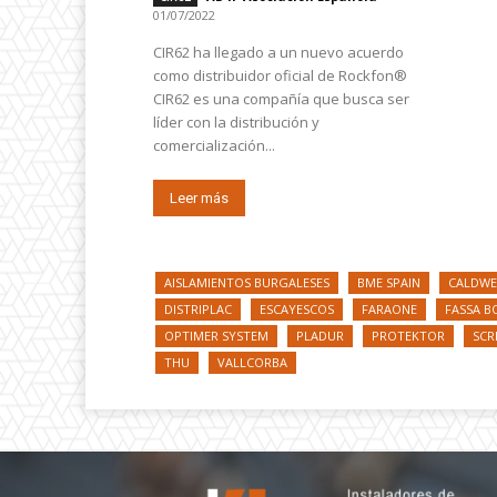
01/07/2022
CIR62 ha llegado a un nuevo acuerdo
como distribuidor oficial de Rockfon®
CIR62 es una compañía que busca ser
líder con la distribución y
comercialización...
Leer más
AISLAMIENTOS BURGALESES
BME SPAIN
CALDWE
DISTRIPLAC
ESCAYESCOS
FARAONE
FASSA 
OPTIMER SYSTEM
PLADUR
PROTEKTOR
SCR
THU
VALLCORBA