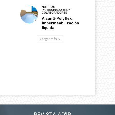
NOTICIAS
PATROCINADORES Y
COLABORADORES
Alsan® Polyflex,
impermeabilización
líquida
Cargar más
REVISTA AD'IP