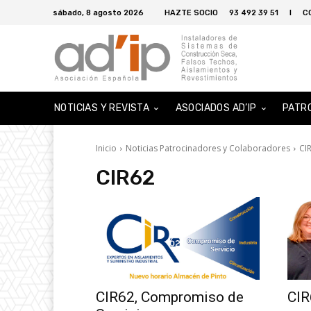
sábado, 8 agosto 2026
HAZTE SOCIO
93 492 39 51
I
C
NOTICIAS Y REVISTA
ASOCIADOS AD’IP
PATR
Inicio
Noticias Patrocinadores y Colaboradores
CI
CIR62
CIR62, Compromiso de
CIR