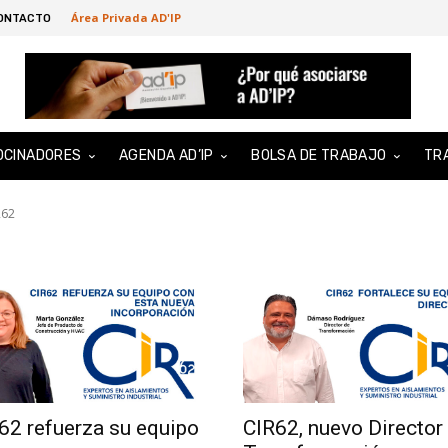
Área Privada AD'IP
ONTACTO
OCINADORES
AGENDA AD’IP
BOLSA DE TRABAJO
TR
R62
62 refuerza su equipo
CIR62, nuevo Director