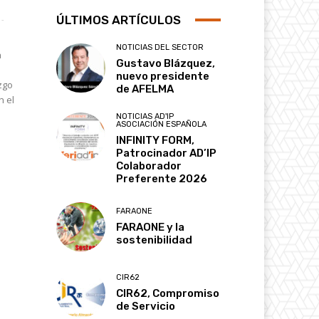
ÚLTIMOS ARTÍCULOS
-
NOTICIAS DEL SECTOR
a
Gustavo Blázquez,
nuevo presidente
zgo
de AFELMA
n el
NOTICIAS AD'IP
ASOCIACIÓN ESPAÑOLA
INFINITY FORM,
Patrocinador AD’IP
Colaborador
Preferente 2026
FARAONE
FARAONE y la
sostenibilidad
CIR62
CIR62, Compromiso
de Servicio