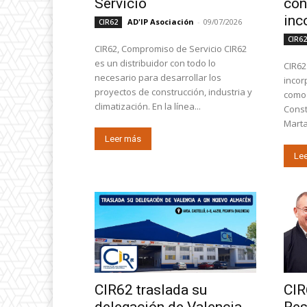
Servicio
con
inc
AD'IP Asociación
-
09/07/2026
CIR62
CIR6
CIR62, Compromiso de Servicio CIR62
es un distribuidor con todo lo
CIR62
necesario para desarrollar los
incor
proyectos de construcción, industria y
como 
climatización. En la línea...
Const
Mart
Leer más
Le
CIR62 traslada su
CIR
delegación de Valencia
Res