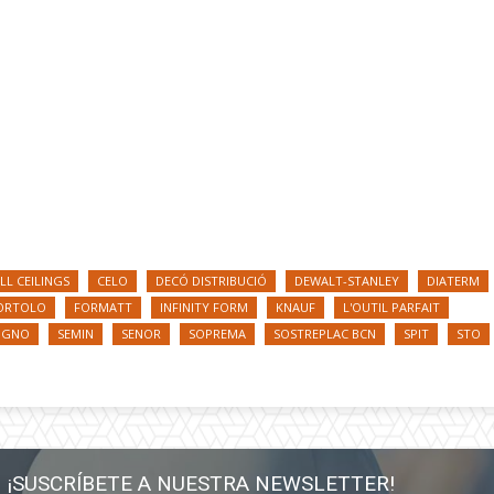
LL CEILINGS
CELO
DECÓ DISTRIBUCIÓ
DEWALT-STANLEY
DIATERM
BORTOLO
FORMATT
INFINITY FORM
KNAUF
L'OUTIL PARFAIT
IGNO
SEMIN
SENOR
SOPREMA
SOSTREPLAC BCN
SPIT
STO
¡SUSCRÍBETE A NUESTRA NEWSLETTER!