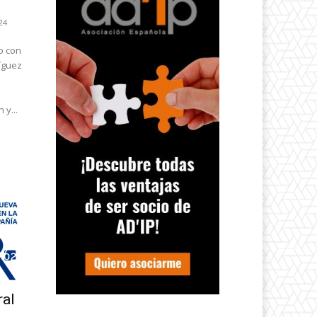
24
o con
íguez
 y...
ral