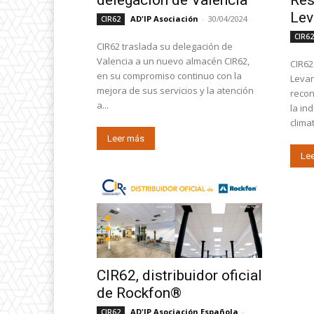
Lev
AD'IP Asociación
-
30/04/2024
CIR62
CIR6
CIR62 traslada su delegación de
Valencia a un nuevo almacén CIR62,
CIR62
en su compromiso continuo con la
Levan
mejora de sus servicios y la atención
recon
a...
la in
clima
Leer más
Le
CIR62, distribuidor oficial
de Rockfon®
AD'IP Asociación Española
-
CIR62