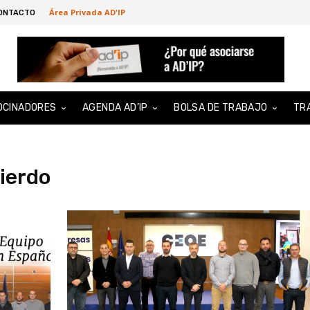
Área Privada AD'IP
ONTACTO
OCINADORES
AGENDA AD’IP
BOLSA DE TRABAJO
TR
uierdo