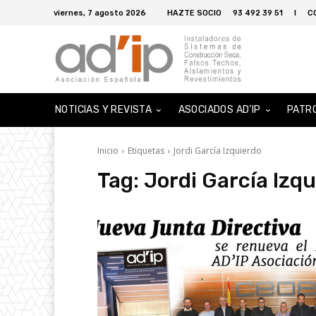
viernes, 7 agosto 2026
HAZTE SOCIO
93 492 39 51
I
C
NOTICIAS Y REVISTA
ASOCIADOS AD’IP
PATR
Inicio
Etiquetas
Jordi García Izquierdo
Tag:
Jordi García Izq