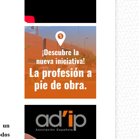
 un
odos