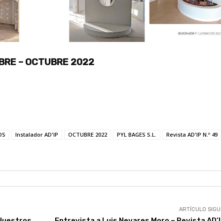
BRE – OCTUBRE 2022
OS
Instalador AD'IP
OCTUBRE 2022
PYL BAGES S.L.
Revista AD'IP N.º 49
ARTÍCULO SIGU
 Nuestros
Entrevista a Luis Nevares Moro – Revista AD’I