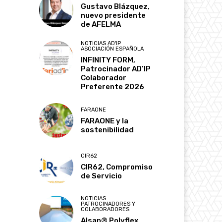
Gustavo Blázquez,
nuevo presidente
de AFELMA
NOTICIAS AD'IP
ASOCIACIÓN ESPAÑOLA
INFINITY FORM,
Patrocinador AD’IP
Colaborador
Preferente 2026
FARAONE
FARAONE y la
sostenibilidad
CIR62
CIR62, Compromiso
de Servicio
NOTICIAS
PATROCINADORES Y
COLABORADORES
Alsan® Polyflex,