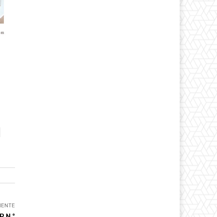
IENTE
P N.º