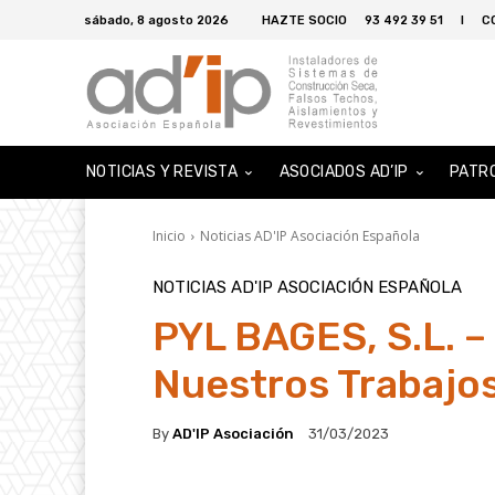
sábado, 8 agosto 2026
HAZTE SOCIO
93 492 39 51
I
C
NOTICIAS Y REVISTA
ASOCIADOS AD’IP
PATR
Inicio
Noticias AD'IP Asociación Española
NOTICIAS AD'IP ASOCIACIÓN ESPAÑOLA
PYL BAGES, S.L. – 
Nuestros Trabajo
By
AD'IP Asociación
31/03/2023