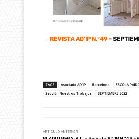
→ REVISTA AD’IP N.º49
– SEPTIEM
TAGS
Asociado AD'IP
Barcelona
ESCOLA PAID
Sección Nuestros Trabajos
SEPTIEMBRE 2022
ARTÍCULO ANTERIOR
PLADUTRERA, S.L. – Revista AD’IP N.º49 –