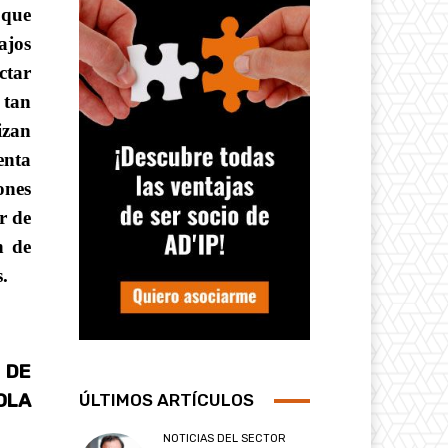
 que
ajos
ctar
 tan
izan
enta
ones
r de
n de
s.
S DE
OLA
ÚLTIMOS ARTÍCULOS
NOTICIAS DEL SECTOR