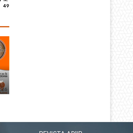
49
or