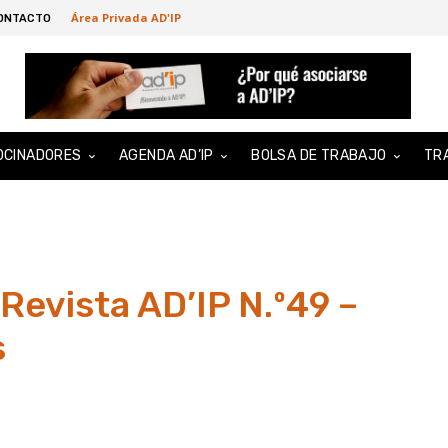
Área Privada AD'IP
ONTACTO
OCINADORES
AGENDA AD’IP
BOLSA DE TRABAJO
TR
Revista AD’IP N.º49 –
s