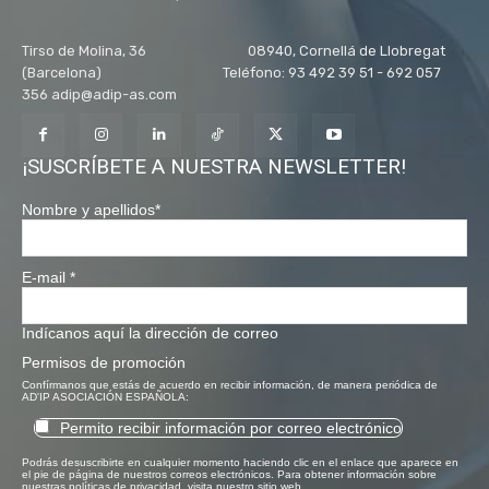
Tirso de Molina, 36 08940, Cornellá de Llobregat
(Barcelona) Teléfono: 93 492 39 51 - 692 057
356 adip@adip-as.com
¡SUSCRÍBETE A NUESTRA NEWSLETTER!
Nombre y apellidos
*
E-mail
*
Indícanos aquí la dirección de correo
Permisos de promoción
Confírmanos que estás de acuerdo en recibir información, de manera periódica de
AD'IP ASOCIACIÓN ESPAÑOLA:
Permito recibir información por correo electrónico
Podrás desuscribirte en cualquier momento haciendo clic en el enlace que aparece en
el pie de página de nuestros correos electrónicos. Para obtener información sobre
nuestras políticas de privacidad, visita nuestro sitio web.