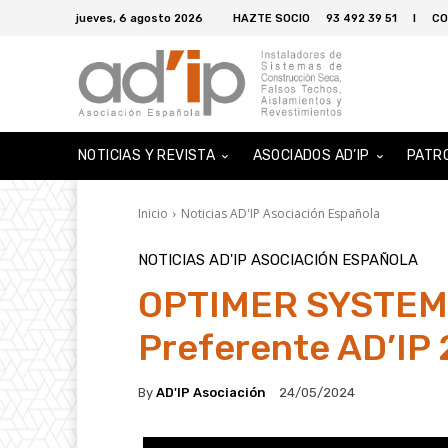
jueves, 6 agosto 2026
HAZTE SOCIO
93 492 39 51
I
CO
NOTICIAS Y REVISTA
ASOCIADOS AD’IP
PATR
Inicio
Noticias AD'IP Asociación Española
NOTICIAS AD'IP ASOCIACIÓN ESPAÑOLA
OPTIMER SYSTEM,
Preferente AD’IP
By
AD'IP Asociación
24/05/2024