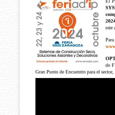
El P
SY
comp
2024
este
Par
www.
OP
de F
Gran Punto de Encuentro para el sector,