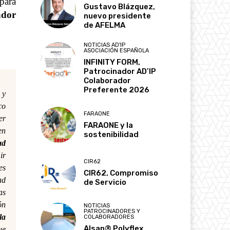
para
Gustavo Blázquez,
ador
nuevo presidente
de AFELMA
NOTICIAS AD'IP
ASOCIACIÓN ESPAÑOLA
INFINITY FORM,
Patrocinador AD’IP
Colaborador
Preferente 2026
 y
co
FARAONE
er
FARAONE y la
n
sostenibilidad
ad
ir
CIR62
es
CIR62, Compromiso
ad
de Servicio
as
ón
NOTICIAS
PATROCINADORES Y
la
COLABORADORES
Alsan® Polyflex,
ue