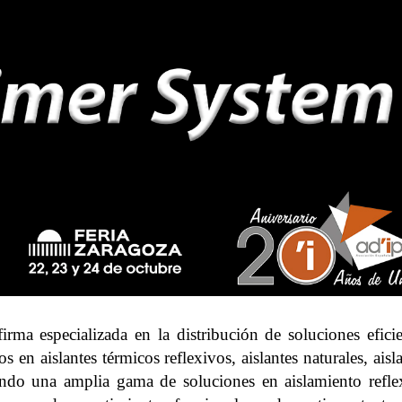
irma especializada en la distribución de soluciones eficie
os en aislantes térmicos reflexivos, aislantes naturales, aisl
ando una amplia gama de soluciones en aislamiento refle