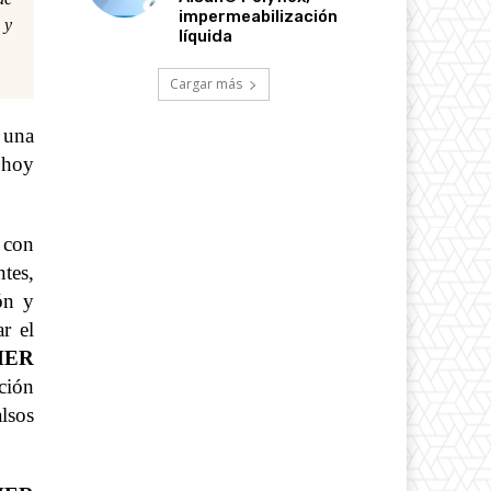
impermeabilización
 y
líquida
Cargar más
 una
 hoy
 con
tes,
ón y
r el
MER
ción
lsos