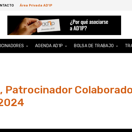
Área Privada AD'IP
NTACTO
OCINADORES
AGENDA AD’IP
BOLSA DE TRABAJO
TR
 Patrocinador Colaborado
 2024