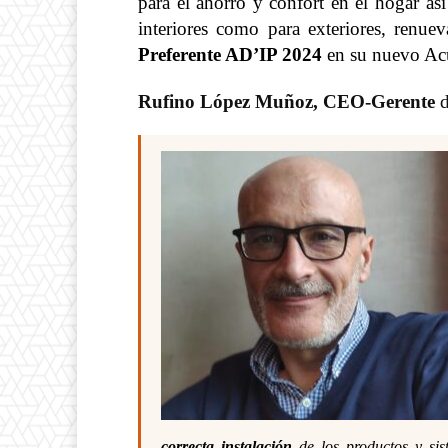
para el ahorro y confort en el hogar as
interiores como para exteriores, renu
Preferente
AD’IP 2024
en su nuevo Ac
Rufino López Muñoz, CEO-Gerente
correcta instalación
de los productos y si