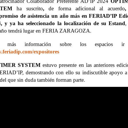
atrocinador Colaborador Preferente AD’IP 2024
OPTI
STEM
ha suscrito
,
de forma adicional al acuerdo
,
romiso de asistencia un año más en FERIAD’IP Edi
, y
ya ha seleccionado la localización de su Estand
,
 año tendrá lugar en FERIA ZARAGOZA.
a más información sobre los espacios ir
feriadip.com/expositores
TIMER SYSTEM
estuvo presente en las anteriores edic
ERIAD’IP, demostrando con ello su indiscutible apoyo a 
 del que sin duda también forman parte.