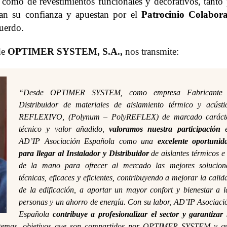
í como de revestimientos funcionales y decorativos, tanto 
evan su confianza y apuestan por el
Patrocinio Colabor
uerdo.
de
OPTIMER SYSTEM, S.A.
,
nos transmite:
“Desde OPTIMER SYSTEM, como empresa Fabricante
Distribuidor de materiales de aislamiento térmico y acústi
REFLEXIVO, (Polynum – PolyREFLEX) de marcado caráct
técnico y valor añadido,
valoramos nuestra participación
e
AD’IP Asociación Española como una
excelente oportunid
para llegar al Instalador y Distribuidor
de aislantes térmicos e 
de la mano para ofrecer al mercado las mejores solucion
técnicas, eficaces y eficientes, contribuyendo a mejorar la calid
de la edificación, a aportar un mayor confort y bienestar a l
personas y un ahorro de energía. Con su labor, AD’IP Asociaci
Española
contribuye a profesionalizar el sector y garantizar 
stemas, objetivos que son compartidos por OPTIMER SYSTEM y q