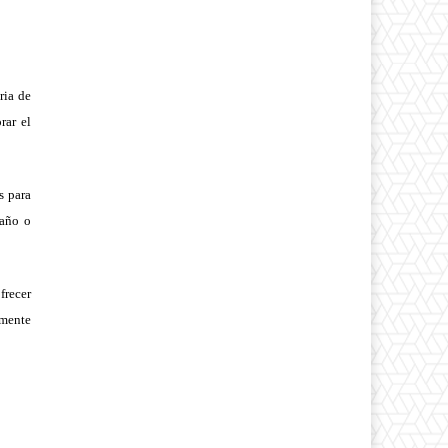
ria de
rar el
s para
maño o
frecer
amente