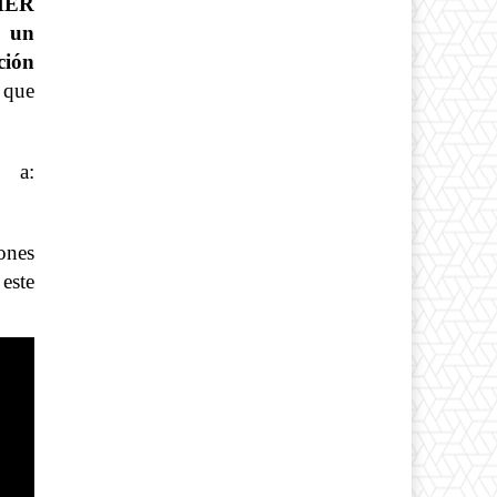
MER
 un
ción
 que
 a:
iones
este