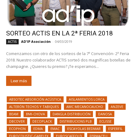
SORTEO ACTIS EN LA 2ª FERIA 2018
AD'IP Asociación
-
04/03/2019
ACTIS
Comenzamos con otro de los sorteos de la 7ª Convención- 2ª Feria
2018. Nuestro colaborador ACTIS sorteó dos magníficas botellas de
champagne. ¿Quieres tu premio? ¡Te esperamos...
Leer más
ABSOTEC ABSORCIÓN ACÚSTICA
AISLAMIENTOS LORCA
ALTERÓN TECHOS Y TABIQUES
AMC MECANOCAUCHO
ANZEVE
BEAM
BMI-CHOVA
DANGLA DISTRIBUCIÓN
DANOSA
DBCOVER
DECOPLACK
DISTRIBUCIONS PLB
ECLISSE
ECOPHON
EDMA
EMAC
ESCAYOLAS BEDMAR
ESPERFIL
EUROCOUSTIC-GABELEX
EUROSCAFFOLD
FERMACELL