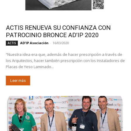
ACTIS RENUEVA SU CONFIANZA CON
PATROCINIO BRONCE AD’IP 2020
AD'IP Asociación
-
16/03/2020
ACTIS
“Nuestra idea era que, además de hacer prescripción a través de
los Arquitectos, hacer también prescripción con los Instaladores de
Placas de Yeso Laminado...
Leer más