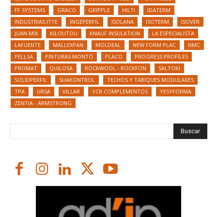
FF SYSTEMS
GRACO
GRIPPLE
HILTI
IDATERM
INDUSTRIAS ITTE
INGEPERFIL
ISOLANA
ISOTERM
ISOVER
JUAN MIX
KILOUTOU
KNAUF INSULATION
LA ESPECIALISTA
LAFUENTE
MALLEXPAN
MOLDEAL
NEW FORM PLAC
NMC
PELLSA
PINTURAS MONTÓ
PLACO
PROGRESS PROFILES
PROMAT
QUILOSA
ROCKWOOL - ROCKFON
SALTOKI
SOLIDPERFIL
SUAKONTROL
TECHOS Y TABIQUES MODULARES
TPA
URSA
VILLAR
YCR COMPLEMENTOS
YESYFORMA
ZENTIA - ARMSTRONG
Buscar