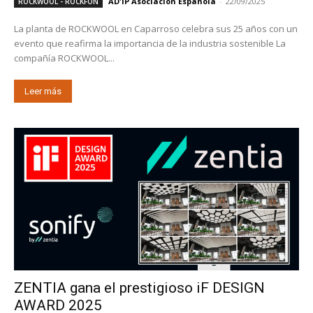
AD'IP Asociación Española
-
22/09/2025
ROCKWOOL - ROCKFON
La planta de ROCKWOOL en Caparroso celebra sus 25 años con un
evento que reafirma la importancia de la industria sostenible La
compañía ROCKWOOL...
Leer más
ZENTIA gana el prestigioso iF DESIGN
AWARD 2025