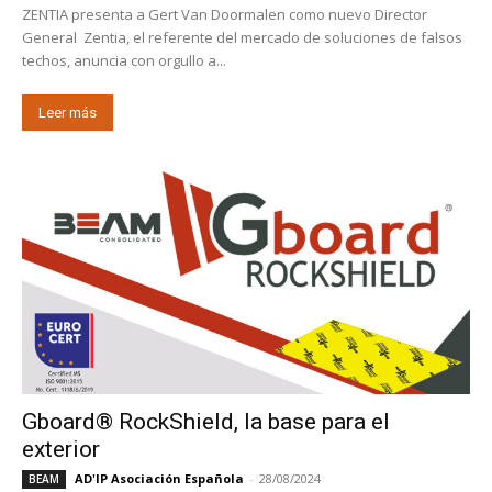
ZENTIA presenta a Gert Van Doormalen como nuevo Director
General Zentia, el referente del mercado de soluciones de falsos
techos, anuncia con orgullo a...
Leer más
Gboard® RockShield, la base para el
exterior
AD'IP Asociación Española
-
28/08/2024
BEAM