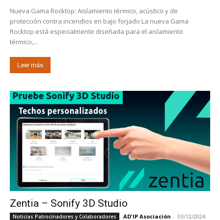
Nueva Gama Rocktop: Aislamiento térmico, acústico y de
protección contra incendios en bajo forjado La nueva Gama
Rocktop está especialmente diseñada para el aislamiento
térmico,...
Leer más
Zentia – Sonify 3D Studio
AD'IP Asociación
-
03/12/2024
Noticias Patrocinadores y Colaboradores