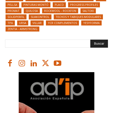
PELLSA
PINTURAS MONTÓ
PLACO
PROGRESS PROFILES
PROMAT
QUILOSA
ROCKWOOL - ROCKFON
SALTOKI
SOLIDPERFIL
SUAKONTROL
TECHOS Y TABIQUES MODULARES
TPA
URSA
VILLAR
YCR COMPLEMENTOS
YESYFORMA
ZENTIA - ARMSTRONG
Buscar