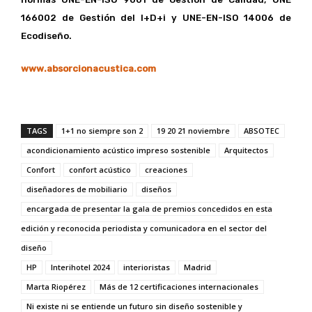
166002 de Gestión del I+D+i y UNE-EN-ISO 14006 de
Ecodiseño.
www.absorcionacustica.com
TAGS
1+1 no siempre son 2
19 20 21 noviembre
ABSOTEC
acondicionamiento acústico impreso sostenible
Arquitectos
Confort
confort acústico
creaciones
diseñadores de mobiliario
diseños
encargada de presentar la gala de premios concedidos en esta
edición y reconocida periodista y comunicadora en el sector del
diseño
HP
Interihotel 2024
interioristas
Madrid
Marta Riopérez
Más de 12 certificaciones internacionales
Ni existe ni se entiende un futuro sin diseño sostenible y