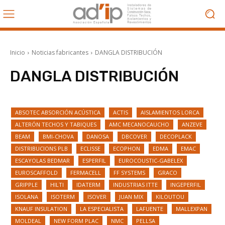
Inicio
Noticias fabricantes
DANGLA DISTRIBUCIÓN
DANGLA DISTRIBUCIÓN
ABSOTEC ABSORCIÓN ACÚSTICA
ACTIS
AISLAMIENTOS LORCA
ALTERÓN TECHOS Y TABIQUES
AMC MECANOCAUCHO
ANZEVE
BEAM
BMI-CHOVA
DANOSA
DBCOVER
DECOPLACK
DISTRIBUCIONS PLB
ECLISSE
ECOPHON
EDMA
EMAC
ESCAYOLAS BEDMAR
ESPERFIL
EUROCOUSTIC-GABELEX
EUROSCAFFOLD
FERMACELL
FF SYSTEMS
GRACO
GRIPPLE
HILTI
IDATERM
INDUSTRIAS ITTE
INGEPERFIL
ISOLANA
ISOTERM
ISOVER
JUAN MIX
KILOUTOU
KNAUF INSULATION
LA ESPECIALISTA
LAFUENTE
MALLEXPAN
MOLDEAL
NEW FORM PLAC
NMC
PELLSA