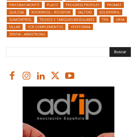
PINTURAS MONTÓ
PLACO
PROGRESS PROFILES
PROMAT
QUILOSA
ROCKWOOL - ROCKFON
SALTOKI
SOLIDPERFIL
SUAKONTROL
TECHOS Y TABIQUES MODULARES
TPA
URSA
VILLAR
YCR COMPLEMENTOS
YESYFORMA
ZENTIA - ARMSTRONG
Buscar