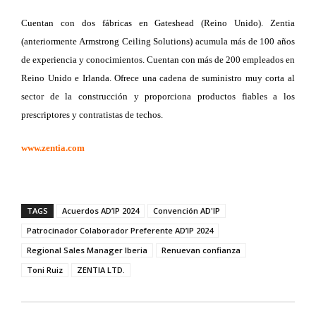
Cuentan con dos fábricas en Gateshead (Reino Unido). Zentia
(anteriormente Armstrong Ceiling Solutions) acumula más de 100 años
de experiencia y conocimientos. Cuentan con más de 200 empleados en
Reino Unido e Irlanda. Ofrece una cadena de suministro muy corta al
sector de la construcción y proporciona productos fiables a los
prescriptores y contratistas de techos.
www.zentia.com
TAGS
Acuerdos AD’IP 2024
Convención AD'IP
Patrocinador Colaborador Preferente AD’IP 2024
Regional Sales Manager Iberia
Renuevan confianza
Toni Ruiz
ZENTIA LTD.