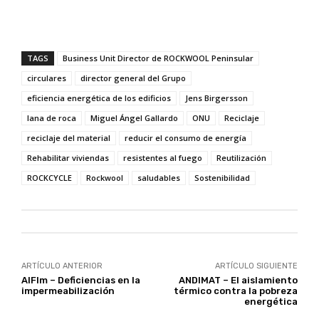
TAGS
Business Unit Director de ROCKWOOL Peninsular
circulares
director general del Grupo
eficiencia energética de los edificios
Jens Birgersson
lana de roca
Miguel Ángel Gallardo
ONU
Reciclaje
reciclaje del material
reducir el consumo de energía
Rehabilitar viviendas
resistentes al fuego
Reutilización
ROCKCYCLE
Rockwool
saludables
Sostenibilidad
ARTÍCULO ANTERIOR
ARTÍCULO SIGUIENTE
AIFIm – Deficiencias en la
ANDIMAT – El aislamiento
impermeabilización
térmico contra la pobreza
energética