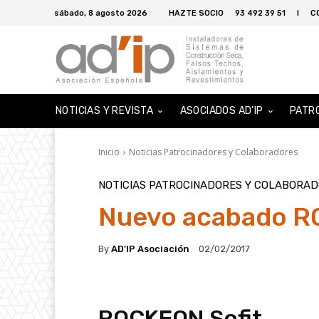
sábado, 8 agosto 2026
HAZTE SOCIO
93 492 39 51
I
C
NOTICIAS Y REVISTA
ASOCIADOS AD’IP
PATR
Inicio
Noticias Patrocinadores y Colaboradores
NOTICIAS PATROCINADORES Y COLABORA
Nuevo acabado R
By
AD'IP Asociación
02/02/2017
ROCKFON Sofit