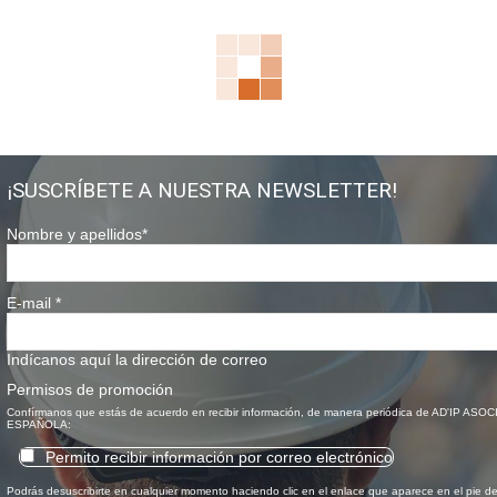
¡SUSCRÍBETE A NUESTRA NEWSLETTER!
Nombre y apellidos
*
E-mail
*
Indícanos aquí la dirección de correo
Permisos de promoción
Confírmanos que estás de acuerdo en recibir información, de manera periódica de AD'IP ASO
ESPAÑOLA:
Permito recibir información por correo electrónico
Podrás desuscribirte en cualquier momento haciendo clic en el enlace que aparece en el pie d