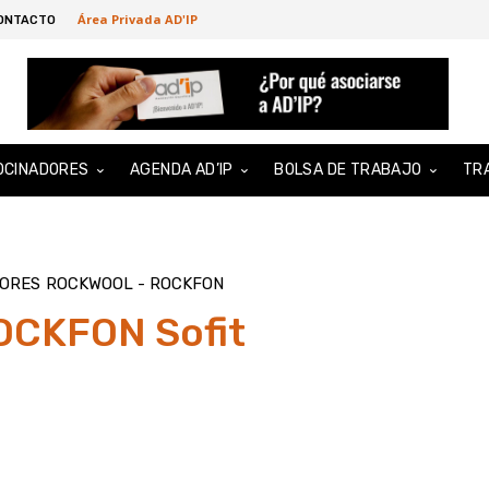
Área Privada AD'IP
ONTACTO
OCINADORES
AGENDA AD’IP
BOLSA DE TRABAJO
TR
DORES
ROCKWOOL - ROCKFON
OCKFON Sofit