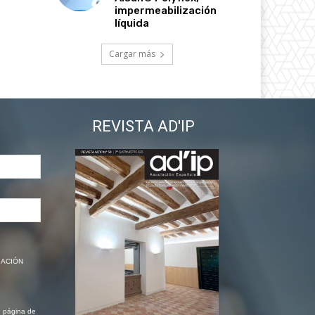
impermeabilización
líquida
Cargar más
REVISTA AD'IP
CIACIÓN
e página de