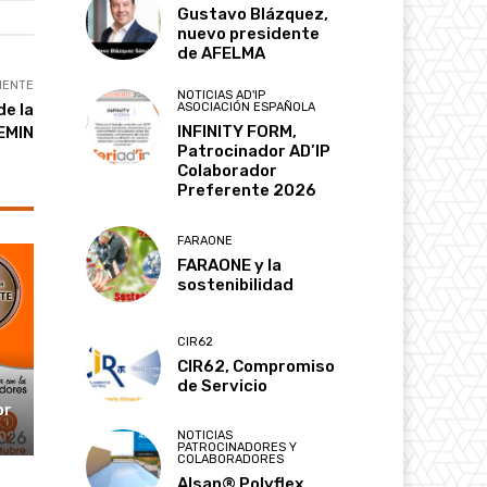
Gustavo Blázquez,
nuevo presidente
de AFELMA
IENTE
NOTICIAS AD'IP
ASOCIACIÓN ESPAÑOLA
de la
INFINITY FORM,
EMIN
Patrocinador AD’IP
Colaborador
Preferente 2026
FARAONE
FARAONE y la
sostenibilidad
CIR62
CIR62, Compromiso
de Servicio
or
NOTICIAS
PATROCINADORES Y
COLABORADORES
Alsan® Polyflex,