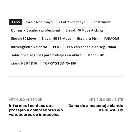
TAGS
14 al 16 de mayo
21 al 23 de mayo
Construmat
Domus – Escalera profesional
Elevah 40 Move Picking
Elevah 80 Move
Elevah E5 ES Move
Escalera Pick
FARAONE
Intralogistics Valencia
PLAT
PLS con cancela de seguridad
soluciones seguras para trabajos en altura
stand F201
stand N2 P4 D10
TOP-SYSTEM 75x180
ARTÍCULO ANTERIOR
ARTÍCULO SIGUIENTE
Informes técnicos que
Gama de almacenaje blando
protejan a compradores y/o
de DEWALT®
vendedores de inmuebles