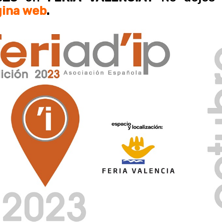
gina web
.