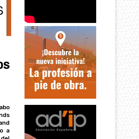
DS
cabo
nds
tand
do a
del