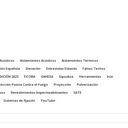
Acústicos
Aislamientos Acústicos
Aislamientos Térmicos
ión Española
Elevación
Entrevistas Estands
Falsos Techos
EDICIÓN 2023
FICOBA
GAHESA
Gipuzkoa
Herramientas
Irún
tección Pasiva Contra el Fuego
Proyección
Pulverización
ivos
Revestimientos Impermeabilizantes
SATE
Sistemas de fijación
YouTube