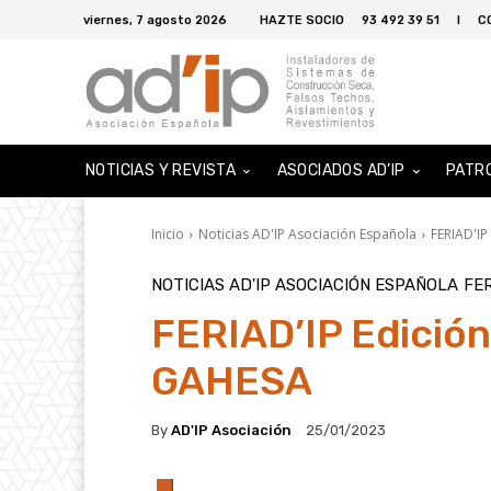
viernes, 7 agosto 2026
HAZTE SOCIO
93 492 39 51
I
C
NOTICIAS Y REVISTA
ASOCIADOS AD’IP
PATR
Inicio
Noticias AD'IP Asociación Española
FERIAD'IP
NOTICIAS AD'IP ASOCIACIÓN ESPAÑOLA
FER
FERIAD’IP Edición
GAHESA
By
AD'IP Asociación
25/01/2023