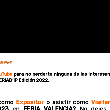
x5H9wE
uTube
para no perderte ninguna de las interesa
ERIAD’IP Edición 2022.
 como
Expositor
o asistir como
Visita
2023
en
FERIA VALENCIA?
No dejes