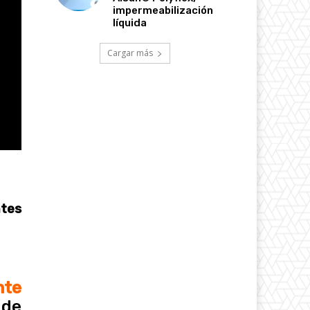
impermeabilización
líquida
Cargar más
ntes
nte
 de