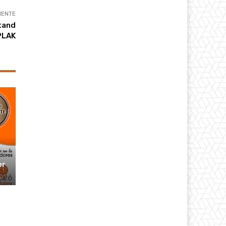
IENTE
stand
PLAK
or