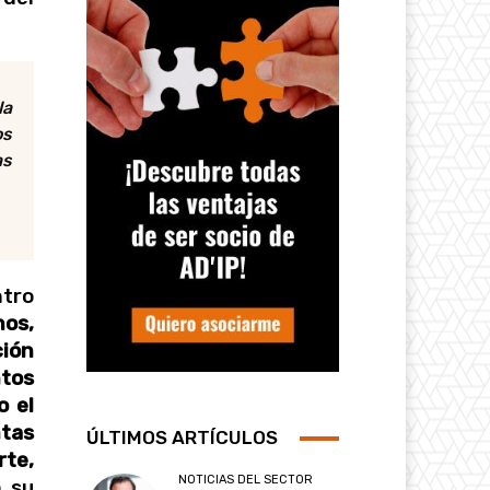
la
os
as
ntro
hos,
ción
tos
o el
ntas
ÚLTIMOS ARTÍCULOS
te,
NOTICIAS DEL SECTOR
 su