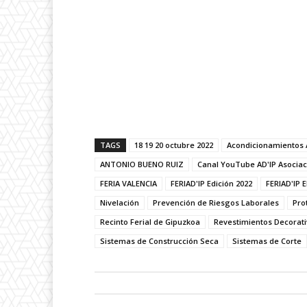
TAGS
18 19 20 octubre 2022
Acondicionamientos 
ANTONIO BUENO RUIZ
Canal YouTube AD'IP Asociac
FERIA VALENCIA
FERIAD'IP Edición 2022
FERIAD'IP 
Nivelación
Prevención de Riesgos Laborales
Pro
Recinto Ferial de Gipuzkoa
Revestimientos Decorat
Sistemas de Construcción Seca
Sistemas de Corte