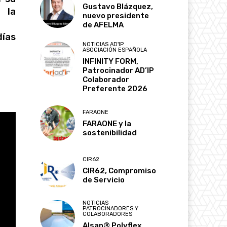
Gustavo Blázquez,
 la
nuevo presidente
de AFELMA
días
NOTICIAS AD'IP
ASOCIACIÓN ESPAÑOLA
INFINITY FORM,
Patrocinador AD’IP
Colaborador
Preferente 2026
FARAONE
FARAONE y la
sostenibilidad
CIR62
CIR62, Compromiso
de Servicio
NOTICIAS
PATROCINADORES Y
COLABORADORES
Alsan® Polyflex,