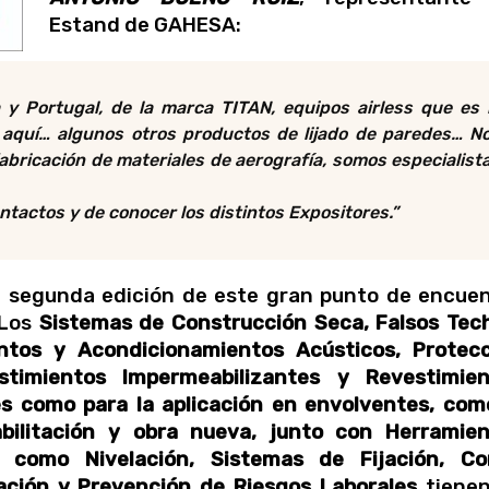
Estand de GAHESA
:
y Portugal, de la marca TITAN, equipos airless que es 
aquí… algunos otros productos de lijado de paredes… N
bricación de materiales de aerografía, somos especialist
ntactos y de conocer los distintos Expositores.
”
a segunda edición de este gran punto de encue
 Los
Sistemas de Construcción Seca, Falsos Tec
entos y Acondicionamientos Acústicos, Protec
timientos Impermeabilizantes y Revestimien
es como para la aplicación en envolventes, com
bilitación y obra nueva, junto con Herramie
, como Nivelación, Sistemas de Fijación, Cor
vación y Prevención de Riesgos Laborales
tienen