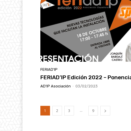
FERIAD'IP
FERIAD’IP Edición 2022 – Ponenci
AD'IP Asociación
-
03/02/2023
...
1
2
3
9