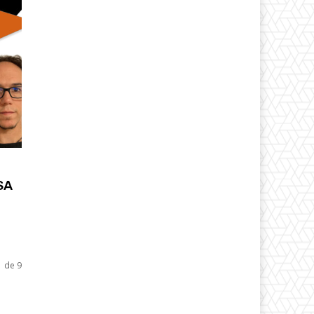
SA
1 de 9