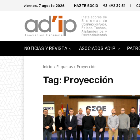
viernes, 7 agosto 2026
HAZTE SOCIO
93 492 39 51
I
C
NOTICIAS Y REVISTA
ASOCIADOS AD’IP
PATR
Inicio
Etiquetas
Proyección
Tag:
Proyección