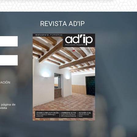
REVISTA AD'IP
CIACIÓN
e página de
visita