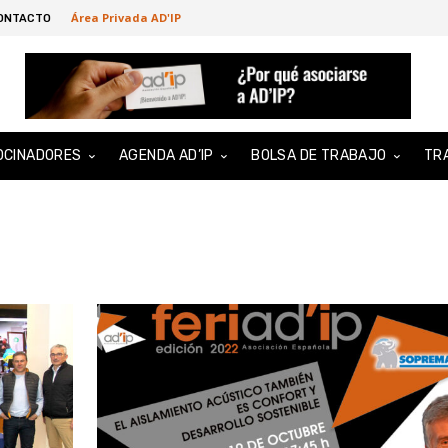
Área Privada AD'IP
ONTACTO
OCINADORES
AGENDA AD’IP
BOLSA DE TRABAJO
TR