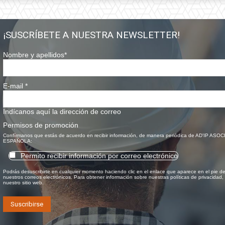
¡SUSCRÍBETE A NUESTRA NEWSLETTER!
Nombre y apellidos
*
E-mail
*
Indícanos aquí la dirección de correo
Permisos de promoción
Confírmanos que estás de acuerdo en recibir información, de manera periódica de AD'IP ASO
ESPAÑOLA:
Permito recibir información por correo electrónico
Podrás desuscribirte en cualquier momento haciendo clic en el enlace que aparece en el pie d
nuestros correos electrónicos. Para obtener información sobre nuestras políticas de privacidad, 
nuestro sitio web.