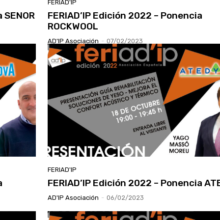
FERIAD'IP
ia SENOR
FERIAD’IP Edición 2022 – Ponencia
ROCKWOOL
AD'IP Asociación
-
07/02/2023
FERIAD'IP
a
FERIAD’IP Edición 2022 – Ponencia A
AD'IP Asociación
-
06/02/2023