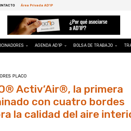
Área Privada AD'IP
ONTACTO
OCINADORES
AGENDA AD’IP
BOLSA DE TRABAJO
TR
DORES
PLACO
® Activ’Air®, la primera
minado con cuatro bordes
a la calidad del aire interi