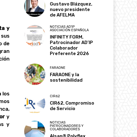
Gustavo Blázquez,
nuevo presidente
de AFELMA
NOTICIAS AD'IP
ta y
ASOCIACIÓN ESPAÑOLA
 sus
INFINITY FORM,
Patrocinador AD’IP
o de
Colaborador
gran
Preferente 2026
ción
FARAONE
FARAONE y la
sostenibilidad
 los
CIR62
amos
CIR62, Compromiso
nca,
de Servicio
ior
y
NOTICIAS
as y
PATROCINADORES Y
COLABORADORES
Alsan® Polyflex,