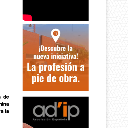
a de
mina
a la