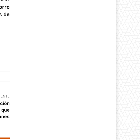
orro
s de
IENTE
ación
 que
iones