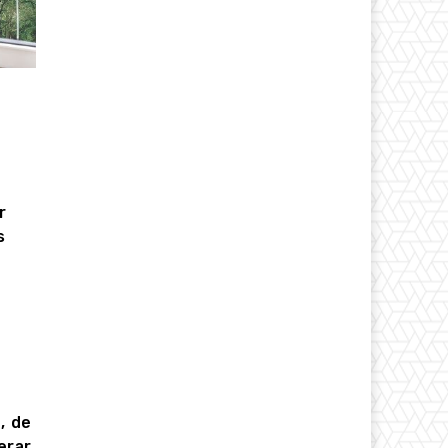
r
s
, de
erar