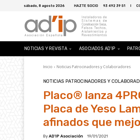
sábado, 8 agosto 2026
HAZTE SOCIO
93 492 39 51
I
C
NOTICIAS Y REVISTA
ASOCIADOS AD’IP
PATR
Inicio
Noticias Patrocinadores y Colaboradores
NOTICIAS PATROCINADORES Y COLABORA
Placo® lanza 4PRO
Placa de Yeso La
afinados que mejor
By
AD'IP Asociación
19/01/2021