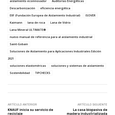
aislamiento ecoinnovador
Auditorías Energéticas
Descarbonización
eficiencia energética
EIIF (Fundación Europea de Aislamiento Industrial)
ISOVER
Kaimann
lana de roca
Lana de Vidrio
Lana Mineral ULTIMATE®
nuevo manual de referencia para al aislamiento industrial
Saint-Gobain
Soluciones de Aislamiento para Aplicaciones Industriales Edición
2021
soluciones elastoméricas
soluciones y sistemas de aislamiento
Sostenibilidad
TIPCHECKS
ARTÍCULO ANTERIOR
ARTÍCULO SIGUIENTE
KNAUF inicia su servicio de
La casa biopasiva de
reciclaje
madera industrializada