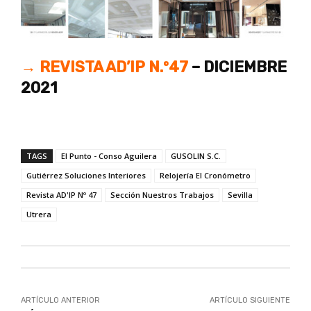
→ REVISTA AD’IP N.º47
– DICIEMBRE
2021
TAGS
El Punto - Conso Aguilera
GUSOLIN S.C.
Gutiérrez Soluciones Interiores
Relojería El Cronómetro
Revista AD'IP Nº 47
Sección Nuestros Trabajos
Sevilla
Utrera
ARTÍCULO ANTERIOR
ARTÍCULO SIGUIENTE