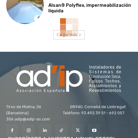
Alsan® Polyflex, impermeabilización
líquida
Cargar más
Tirso de Molina, 36 08940, Cornellá de Llobregat
(Barcelona) Teléfono: 93 492 39 51 - 692 057
356 adip@adip-as.com