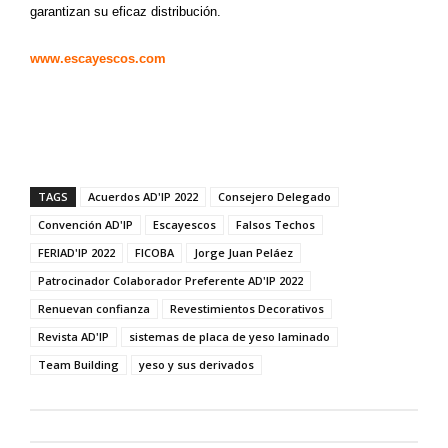
garantizan su eficaz distribución.
www.escayescos.com
TAGS
Acuerdos AD'IP 2022
Consejero Delegado
Convención AD'IP
Escayescos
Falsos Techos
FERIAD'IP 2022
FICOBA
Jorge Juan Peláez
Patrocinador Colaborador Preferente AD'IP 2022
Renuevan confianza
Revestimientos Decorativos
Revista AD'IP
sistemas de placa de yeso laminado
Team Building
yeso y sus derivados