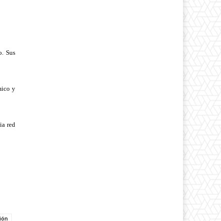
o. Sus
mico y
ia red
ión