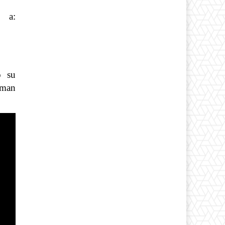
 a:
o su
rman