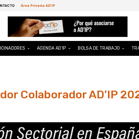
Área Privada AD'IP
NTACTO
OCINADORES
AGENDA AD’IP
BOLSA DE TRABAJO
TR
dor Colaborador AD’IP 20