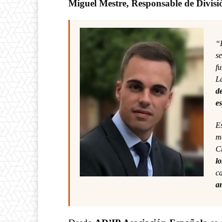
Miguel Mestre, Responsable de Divisi
“
s
fu
L
d
es
Es
m
Ch
lo
c
a