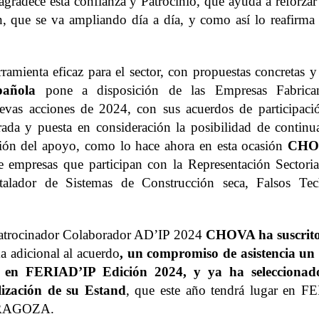
agradece esta confianza y Patrocinio, que ayuda a reforzar
ón, que se va ampliando día a día, y como así lo reafirma
ramienta eficaz para el sector, con propuestas concretas y
pañola
pone a disposición de las Empresas Fabrican
uevas acciones de 2024, con sus acuerdos de participaci
rada y puesta en consideración la posibilidad de continua
ción del apoyo, como lo hace ahora en esta ocasión
CHO
 empresas que participan con la Representación Sectoria
stalador de Sistemas de Construcción seca, Falsos Tec
atrocinador Colaborador AD’IP 2024
CHOVA ha suscrit
a adicional al acuerdo
, un compromiso de asistencia un
 en FERIAD’IP Edición 2024, y
ya ha seleccionad
lización de su Estand
, que este año tendrá lugar en F
RAGOZA.