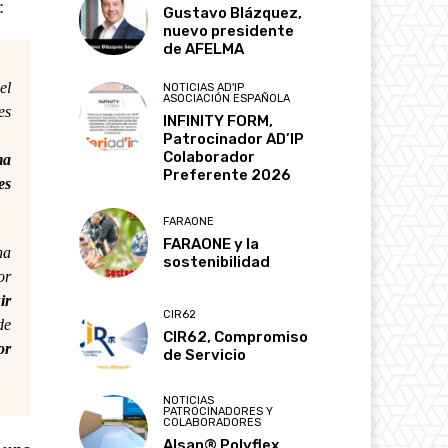
:
Gustavo Blázquez,
nuevo presidente
de AFELMA
el
NOTICIAS AD'IP
ASOCIACIÓN ESPAÑOLA
es
INFINITY FORM,
Patrocinador AD’IP
Colaborador
ma
Preferente 2026
es
FARAONE
FARAONE y la
na
sostenibilidad
or
ir
CIR62
de
CIR62, Compromiso
or
de Servicio
NOTICIAS
PATROCINADORES Y
COLABORADORES
Alsan® Polyflex,