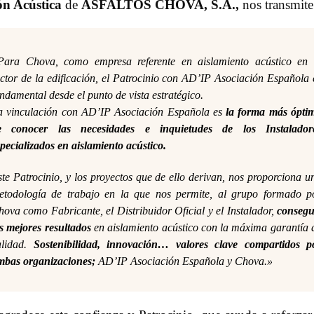
ón Acústica
de
ASFALTOS CHOVA, S.A.
,
nos transmite
Para Chova, como empresa referente en aislamiento acústico en 
ector de la edificación, el Patrocinio con AD’IP Asociación Española 
ndamental desde el punto de vista estratégico.
a vinculación con AD’IP Asociación Española es
la forma más ópti
e conocer las necesidades e inquietudes de los Instalador
pecializados en aislamiento acústico.
te Patrocinio, y los proyectos que de ello derivan, nos proporciona u
etodología de trabajo en la que nos permite, al grupo formado p
ova como Fabricante, el Distribuidor Oficial y el Instalador,
consegu
s mejores resultados
en aislamiento acústico con la máxima garantía 
alidad.
Sostenibilidad, innovación… valores clave compartidos p
mbas organizaciones;
AD’IP Asociación Española y Chova.»