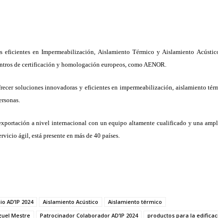
s eficientes en Impermeabilización, Aislamiento Térmico y Aislamiento Acústic
entros de certificación y homologación europeos, como AENOR.
recer soluciones innovadoras y eficientes en impermeabilización, aislamiento tér
ersonas.
xportación a nivel internacional con un equipo altamente cualificado y una ampl
ervicio ágil, está presente en más de 40 países.
io AD’IP 2024
Aislamiento Acústico
Aislamiento térmico
guel Mestre
Patrocinador Colaborador AD’IP 2024
productos para la edificac