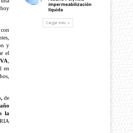
 una
impermeabilización
 hoy
líquida
Cargar más
 con
tes,
ón y
r el
VA
,
l en
hos,
o,
de
 año
o la
ERIA