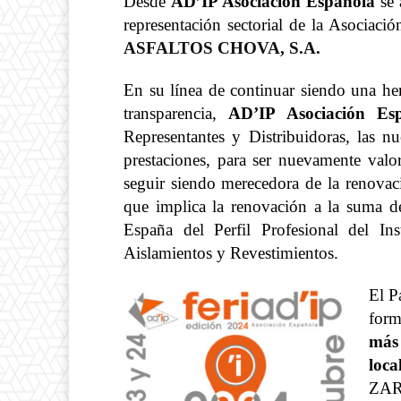
Desde
AD’IP Asociación Española
se 
representación sectorial de la Asociaci
ASFALTOS CHOVA, S.A.
En su línea de continuar siendo una her
transparencia,
AD’IP Asociación Es
Representantes y Distribuidoras, las n
prestaciones, para ser nuevamente valo
seguir siendo merecedora de la renova
que implica la renovación a la suma de
España del Perfil Profesional del In
Aislamientos y Revestimientos.
El P
form
más
loca
ZA