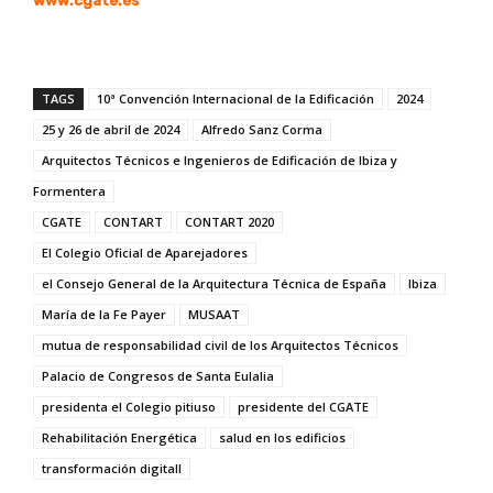
www.cgate.es
TAGS
10ª Convención Internacional de la Edificación
2024
25 y 26 de abril de 2024
Alfredo Sanz Corma
Arquitectos Técnicos e Ingenieros de Edificación de Ibiza y
Formentera
CGATE
CONTART
CONTART 2020
El Colegio Oficial de Aparejadores
el Consejo General de la Arquitectura Técnica de España
Ibiza
María de la Fe Payer
MUSAAT
mutua de responsabilidad civil de los Arquitectos Técnicos
Palacio de Congresos de Santa Eulalia
presidenta el Colegio pitiuso
presidente del CGATE
Rehabilitación Energética
salud en los edificios
transformación digitall