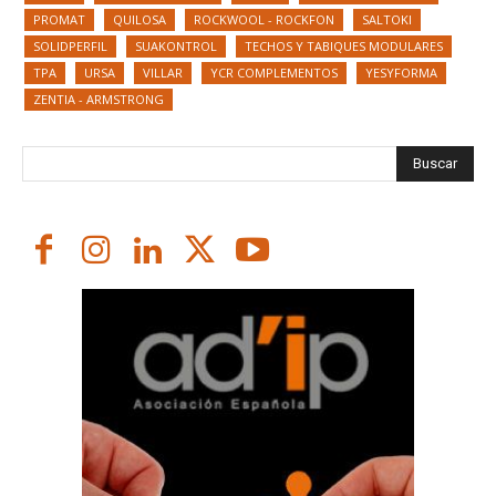
PROMAT
QUILOSA
ROCKWOOL - ROCKFON
SALTOKI
SOLIDPERFIL
SUAKONTROL
TECHOS Y TABIQUES MODULARES
TPA
URSA
VILLAR
YCR COMPLEMENTOS
YESYFORMA
ZENTIA - ARMSTRONG
Buscar