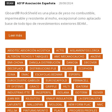
AD'IP Asociación Española
-
28/08/2024
BEAM
Gboard® RockShield es una placa de yeso no combustible,
impermeable y resistente al moho, excepcional como aplacado
base de todo tipo de revestimientos exteriores BEAM...
Leer más
ABSOTEC ABSORCIÓN ACÚSTICA
ACTIS
AISLAMIENTOS LORCA
ALTERÓN TECHOS Y TABIQUES
AMC MECANOCAUCHO
ANZEVE
BMI-CHOVA
DANGLA DISTRIBUCIÓN
DANOSA
DBCOVER
DECOPLACK
DISTRIBUCIONS PLB
ECLISSE
ECOPHON
EDMA
EMAC
ESCAYOLAS BEDMAR
ESPERFIL
EUROCOUSTIC-GABELEX
EUROSCAFFOLD
FERMACELL
FF SYSTEMS
GRACO
GRIPPLE
HILTI
IDATERM
INDUSTRIAS ITTE
INGEPERFIL
ISOLANA
ISOTERM
ISOVER
JUAN MIX
KILOUTOU
KNAUF INSULATION
LA ESPECIALISTA
LAFUENTE
MALLEXPAN
MOLDEAL
NEW FORM PLAC
NMC
PELLSA
PINTURAS MONTÓ
PLACO
PROGRESS PROFILES