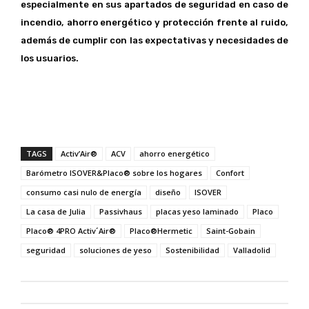
especialmente en sus apartados de seguridad en caso de
incendio, ahorro energético y protección frente al ruido,
además de cumplir con las expectativas y necesidades de
los usuarios.
TAGS
Activ’Air®
ACV
ahorro energético
Barómetro ISOVER&Placo® sobre los hogares
Confort
consumo casi nulo de energía
diseño
ISOVER
La casa de Julia
Passivhaus
placas yeso laminado
Placo
Placo® 4PRO Activ´Air®
Placo®Hermetic
Saint-Gobain
seguridad
soluciones de yeso
Sostenibilidad
Valladolid