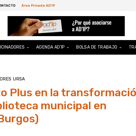
Área Privada AD'IP
ONTACTO
OCINADORES
AGENDA AD’IP
BOLSA DE TRABAJO
TR
DORES
URSA
 Plus en la transformaci
blioteca municipal en
(Burgos)