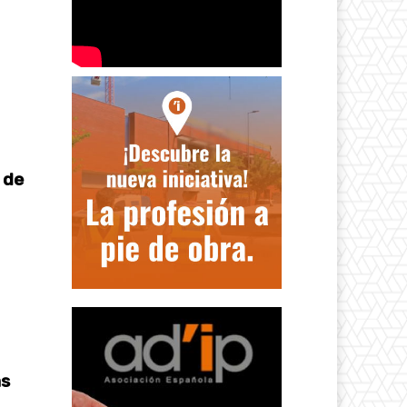
 de
as