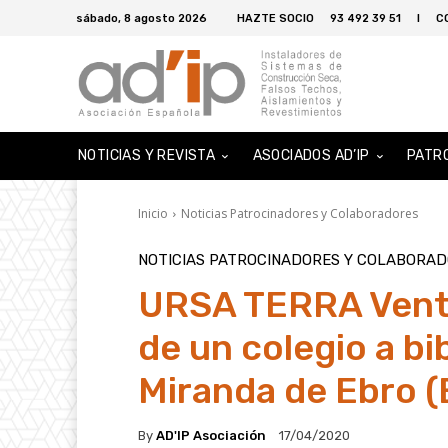
sábado, 8 agosto 2026
HAZTE SOCIO
93 492 39 51
I
C
NOTICIAS Y REVISTA
ASOCIADOS AD’IP
PATR
Inicio
Noticias Patrocinadores y Colaboradores
NOTICIAS PATROCINADORES Y COLABORA
URSA TERRA Vento
de un colegio a bi
Miranda de Ebro 
By
AD'IP Asociación
17/04/2020