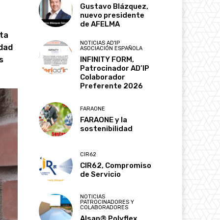
Gustavo Blázquez,
nuevo presidente
de AFELMA
nta
NOTICIAS AD'IP
idad
ASOCIACIÓN ESPAÑOLA
s
INFINITY FORM,
Patrocinador AD’IP
Colaborador
Preferente 2026
FARAONE
FARAONE y la
sostenibilidad
CIR62
CIR62, Compromiso
de Servicio
NOTICIAS
PATROCINADORES Y
COLABORADORES
Alsan® Polyflex,