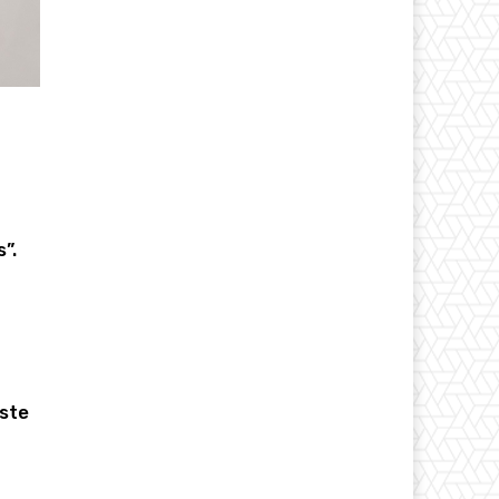
”.
Este