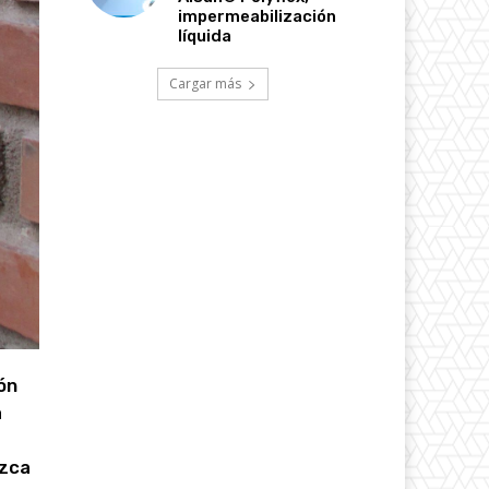
impermeabilización
líquida
Cargar más
ón
a
uzca