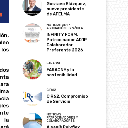
Gustavo Blázquez,
nuevo presidente
de AFELMA
NOTICIAS AD'IP
ASOCIACIÓN ESPAÑOLA
INFINITY FORM,
ión,
Patrocinador AD’IP
pleo
Colaborador
 los
Preferente 2026
FARAONE
ndos
FARAONE y la
sostenibilidad
enta
ara
CIR62
ima
CIR62, Compromiso
cia
de Servicio
les
ente
NOTICIAS
PATROCINADORES Y
 la
COLABORADORES
dará
Alsan® Polyflex,