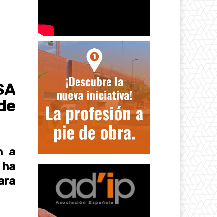
SA
de
n a
 ha
ara