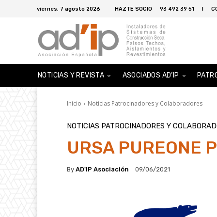
viernes, 7 agosto 2026
HAZTE SOCIO
93 492 39 51
I
C
NOTICIAS Y REVISTA
ASOCIADOS AD’IP
PATR
Inicio
Noticias Patrocinadores y Colaboradores
NOTICIAS PATROCINADORES Y COLABORA
URSA PUREONE Pu
By
AD'IP Asociación
09/06/2021