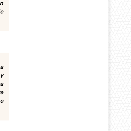
en
de
 a
uy
a
re
no