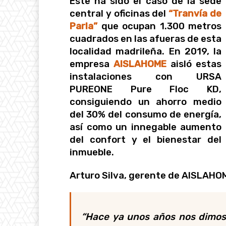
Este ha sido el caso de la sede
central y oficinas del
“Tranvía de
Parla”
que ocupan 1.300 metros
cuadrados en las afueras de esta
localidad madrileña. En 2019, la
empresa
AISLAHOME
aisló estas
instalaciones con URSA
PUREONE Pure Floc KD,
consiguiendo un ahorro medio
del 30% del consumo de energía,
así como un innegable aumento
del confort y el bienestar del
inmueble.
Arturo Silva, gerente de AISLAHO
“Hace ya unos años nos dimos