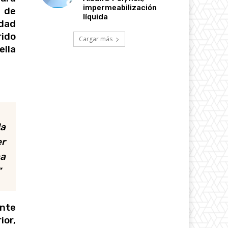
impermeabilización
s de
líquida
idad
rido
Cargar más
lla
la
er
ha
”
ente
ior,