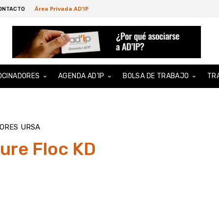
Área Privada AD'IP
ONTACTO
OCINADORES
AGENDA AD’IP
BOLSA DE TRABAJO
TR
DORES
URSA
re Floc KD