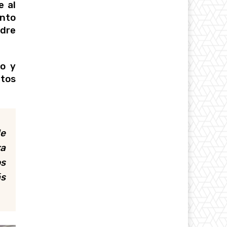
e al
ento
udre
do y
ctos
de
ra
os
ás