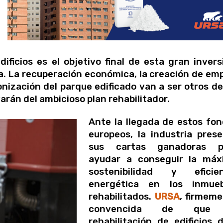
dificios es el objetivo final de esta gran invers
. La recuperación económica, la creación de em
onización del parque edificado van a ser otros de
varán del ambicioso plan rehabilitador.
Ante la llegada de estos fo
europeos, la industria pres
sus cartas ganadoras p
ayudar a conseguir la máx
sostenibilidad y eficien
energética en los inmueb
rehabilitados.
URSA
, firmem
convencida de que
rehabilitación de edificios 