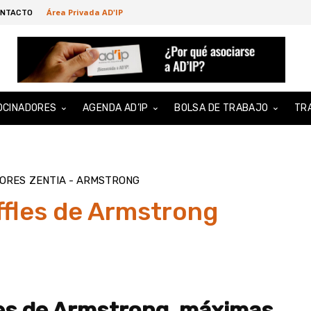
Área Privada AD'IP
NTACTO
OCINADORES
AGENDA AD’IP
BOLSA DE TRABAJO
TR
DORES
ZENTIA - ARMSTRONG
fles de Armstrong
es de Armstrong, máximas