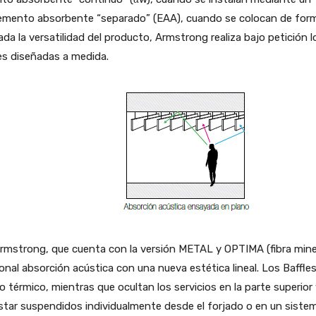
elemento absorbente “separado” (EAA), cuando se colocan de for
 la versatilidad del producto, Armstrong realiza bajo petición l
es diseñadas a medida.
rmstrong, que cuenta con la versión METAL y OPTIMA (fibra miner
al absorción acústica con una nueva estética lineal. Los Baffle
io térmico, mientras que ocultan los servicios en la parte superior
tar suspendidos individualmente desde el forjado o en un siste