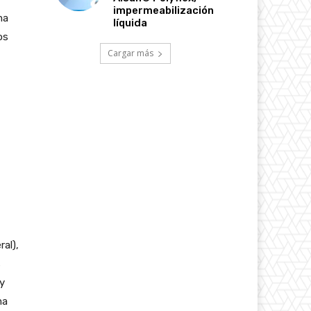
impermeabilización
ma
líquida
os
Cargar más
al),
s
 y
ma