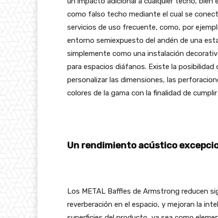
un impacto adicional a cualquier techo, bien
como falso techo mediante el cual se conect
servicios de uso frecuente, como, por ejemplo
entorno semiexpuesto del andén de una esta
simplemente como una instalación decorativ
para espacios diáfanos. Existe la posibilidad 
personalizar las dimensiones, las perforacion
colores de la gama con la finalidad de cumplir
Un rendimiento acústico excepci
Los METAL Baffles de Armstrong reducen sign
reverberación en el espacio, y mejoran la int
superficies del producto, ya sea como eleme