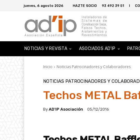
jueves, 6 agosto 2026
HAZTE SOCIO
93 492 39 51
I
CO
NOTICIAS Y REVISTA
ASOCIADOS AD’IP
PATR
Inicio
Noticias Patrocinadores y Colaboradores
NOTICIAS PATROCINADORES Y COLABORA
Techos METAL Baf
By
AD'IP Asociación
05/12/2016
Techos METAL Baffl