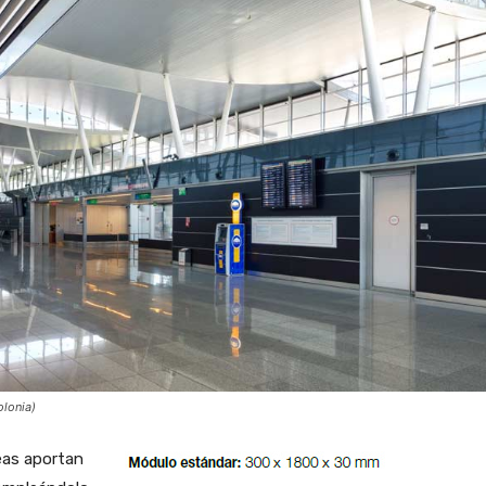
olonia)
neas aportan