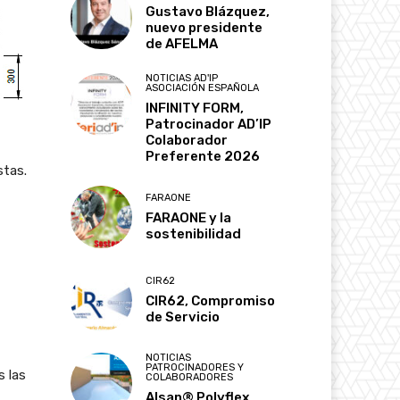
Gustavo Blázquez,
nuevo presidente
de AFELMA
NOTICIAS AD'IP
ASOCIACIÓN ESPAÑOLA
INFINITY FORM,
Patrocinador AD’IP
Colaborador
Preferente 2026
stas.
FARAONE
FARAONE y la
sostenibilidad
CIR62
CIR62, Compromiso
de Servicio
NOTICIAS
PATROCINADORES Y
s las
COLABORADORES
Alsan® Polyflex,