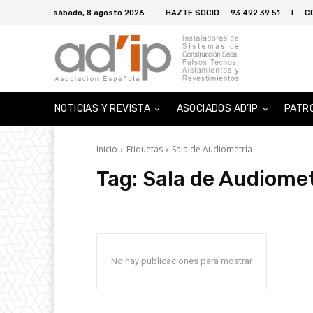
sábado, 8 agosto 2026
HAZTE SOCIO
93 492 39 51
I
C
NOTICIAS Y REVISTA
ASOCIADOS AD’IP
PATR
Inicio
Etiquetas
Sala de Audiometría
Tag:
Sala de Audiomet
No hay publicaciones para mostrar