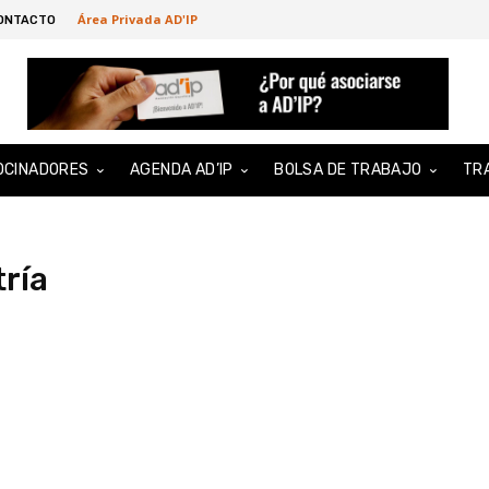
Área Privada AD'IP
ONTACTO
OCINADORES
AGENDA AD’IP
BOLSA DE TRABAJO
TR
ría