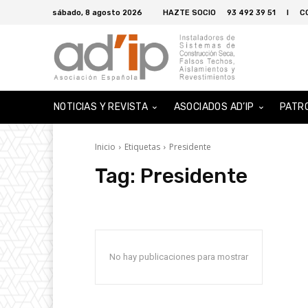
sábado, 8 agosto 2026
HAZTE SOCIO
93 492 39 51
I
C
NOTICIAS Y REVISTA
ASOCIADOS AD’IP
PATR
Inicio
Etiquetas
Presidente
Tag:
Presidente
No hay publicaciones para mostrar