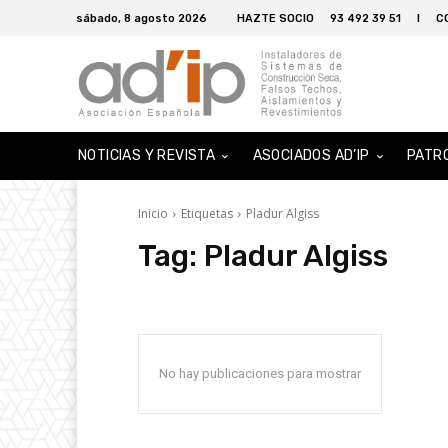
sábado, 8 agosto 2026
HAZTE SOCIO
93 492 39 51
I
C
NOTICIAS Y REVISTA
ASOCIADOS AD’IP
PATR
Inicio
Etiquetas
Pladur Algiss
Tag:
Pladur Algiss
No hay publicaciones para mostrar