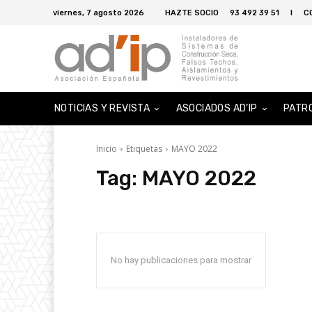
viernes, 7 agosto 2026
HAZTE SOCIO
93 492 39 51
I
C
NOTICIAS Y REVISTA
ASOCIADOS AD’IP
PATR
Inicio
Etiquetas
MAYO 2022
Tag:
MAYO 2022
No hay publicaciones para mostrar