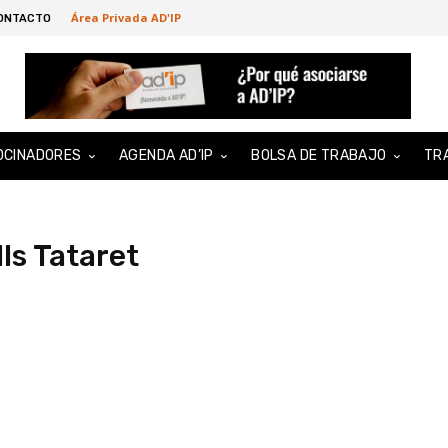
Área Privada AD'IP
ONTACTO
OCINADORES
AGENDA AD’IP
BOLSA DE TRABAJO
TR
ls Tataret