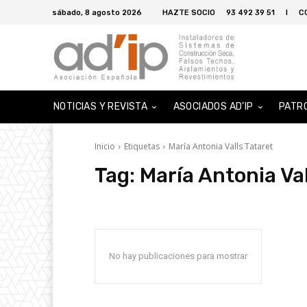
sábado, 8 agosto 2026
HAZTE SOCIO
93 492 39 51
I
C
NOTICIAS Y REVISTA
ASOCIADOS AD’IP
PATR
Inicio
Etiquetas
María Antonia Valls Tataret
Tag:
María Antonia Val
No hay publicaciones para mostrar