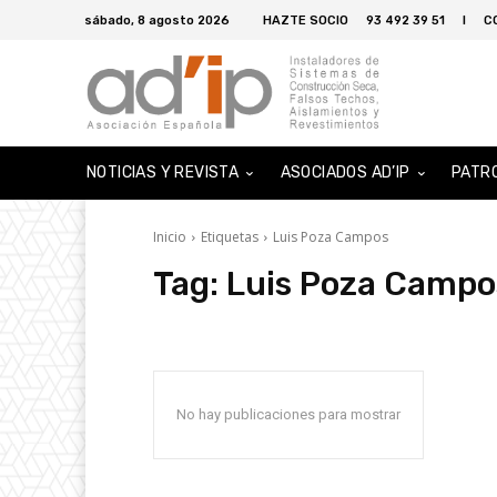
sábado, 8 agosto 2026
HAZTE SOCIO
93 492 39 51
I
C
NOTICIAS Y REVISTA
ASOCIADOS AD’IP
PATR
Inicio
Etiquetas
Luis Poza Campos
Tag:
Luis Poza Campo
No hay publicaciones para mostrar