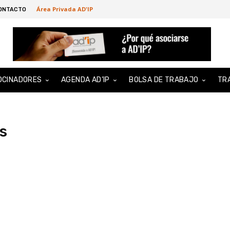
Área Privada AD'IP
ONTACTO
OCINADORES
AGENDA AD’IP
BOLSA DE TRABAJO
TR
s