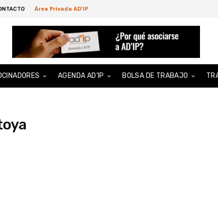
Área Privada AD'IP
ONTACTO
OCINADORES
AGENDA AD’IP
BOLSA DE TRABAJO
TR
toya