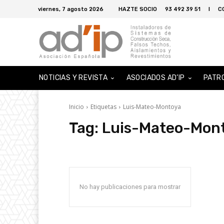
viernes, 7 agosto 2026
HAZTE SOCIO
93 492 39 51
I
C
NOTICIAS Y REVISTA
ASOCIADOS AD’IP
PATR
Inicio
Etiquetas
Luis-Mateo-Montoya
Tag:
Luis-Mateo-Mon
No hay publicaciones para mostrar