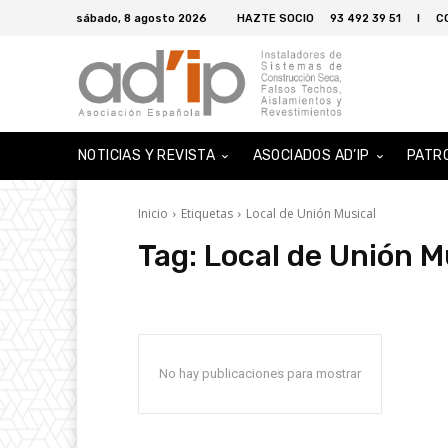
sábado, 8 agosto 2026
HAZTE SOCIO
93 492 39 51
I
C
NOTICIAS Y REVISTA
ASOCIADOS AD’IP
PATR
Inicio
Etiquetas
Local de Unión Musical
Tag:
Local de Unión M
No hay publicaciones para mostrar