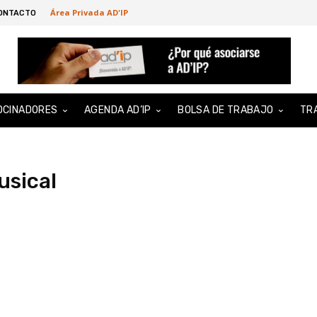
Área Privada AD'IP
ONTACTO
OCINADORES
AGENDA AD’IP
BOLSA DE TRABAJO
TR
usical