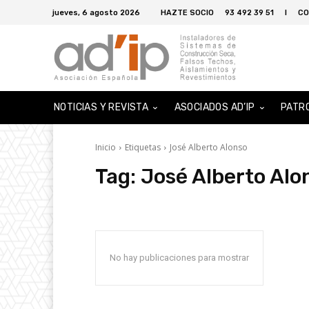
jueves, 6 agosto 2026
HAZTE SOCIO
93 492 39 51
I
CO
NOTICIAS Y REVISTA
ASOCIADOS AD’IP
PATR
Inicio
Etiquetas
José Alberto Alonso
Tag:
José Alberto Alo
No hay publicaciones para mostrar