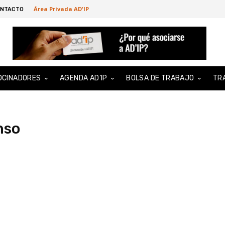
Área Privada AD'IP
NTACTO
OCINADORES
AGENDA AD’IP
BOLSA DE TRABAJO
TR
nso