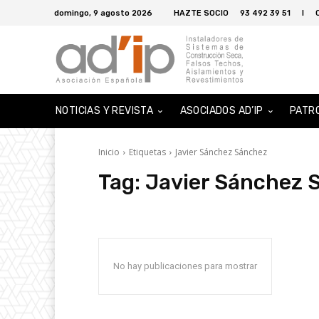
domingo, 9 agosto 2026
HAZTE SOCIO
93 492 39 51
I
NOTICIAS Y REVISTA
ASOCIADOS AD’IP
PATR
Inicio
Etiquetas
Javier Sánchez Sánchez
Tag:
Javier Sánchez 
No hay publicaciones para mostrar