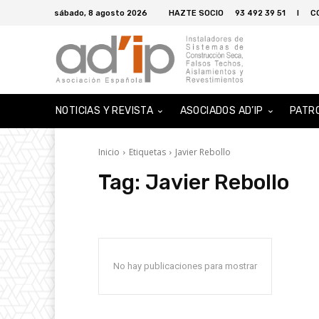
sábado, 8 agosto 2026
HAZTE SOCIO
93 492 39 51
I
C
NOTICIAS Y REVISTA
ASOCIADOS AD’IP
PATR
Inicio
Etiquetas
Javier Rebollo
Tag:
Javier Rebollo
No hay publicaciones para mostrar