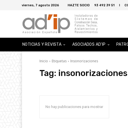
viernes, 7 agosto 2026
HAZTE SOCIO
93 492 39 51
I
C
NOTICIAS Y REVISTA
ASOCIADOS AD’IP
PATR
Inicio
Etiquetas
Insonorizaciones
Tag:
insonorizaciones
No hay publicaciones para mostrar