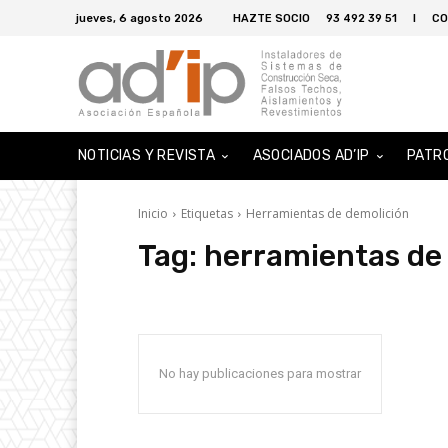
jueves, 6 agosto 2026
HAZTE SOCIO
93 492 39 51
I
CO
NOTICIAS Y REVISTA
ASOCIADOS AD’IP
PATR
Inicio
Etiquetas
Herramientas de demolición
Tag:
herramientas de
No hay publicaciones para mostrar