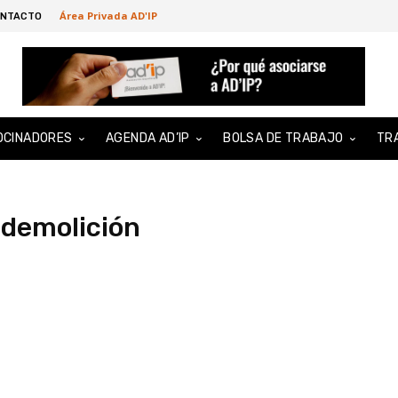
Área Privada AD'IP
NTACTO
OCINADORES
AGENDA AD’IP
BOLSA DE TRABAJO
TR
 demolición