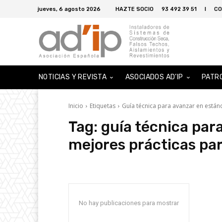
jueves, 6 agosto 2026
HAZTE SOCIO
93 492 39 51
I
CO
NOTICIAS Y REVISTA
ASOCIADOS AD’IP
PATR
Inicio
Etiquetas
Guía técnica para avanzar en estánd
Tag:
guía técnica par
mejores prácticas par
No hay publicaciones para mostrar