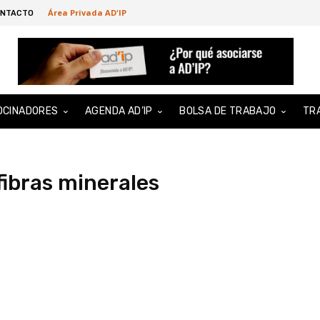
Área Privada AD'IP
NTACTO
OCINADORES
AGENDA AD’IP
BOLSA DE TRABAJO
TR
fibras minerales