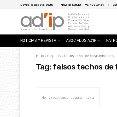
jueves, 6 agosto 2026
HAZTE SOCIO
93 492 39 51
I
CO
NOTICIAS Y REVISTA
ASOCIADOS AD’IP
PATR
Inicio
Etiquetas
Falsos techos de fibras minerales
Tag:
falsos techos de 
No hay publicaciones para mostrar