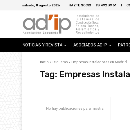
sábado, 8 agosto 2026
HAZTE SOCIO
93 492 39 51
I
C
NOTICIAS Y REVISTA
ASOCIADOS AD’IP
PATR
Inicio
Etiquetas
Empresas Instaladoras en Madrid
Tag:
Empresas Instal
No hay publicaciones para mostrar