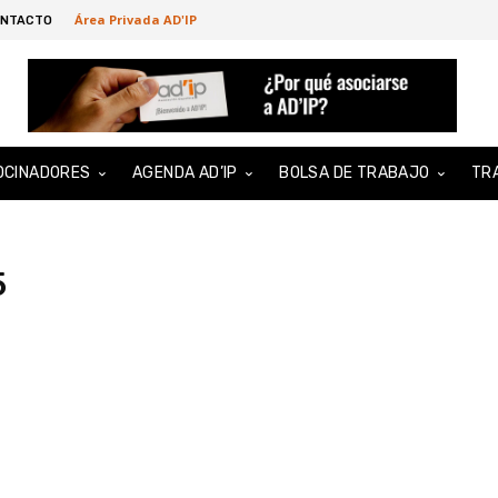
Área Privada AD'IP
NTACTO
OCINADORES
AGENDA AD’IP
BOLSA DE TRABAJO
TR
5