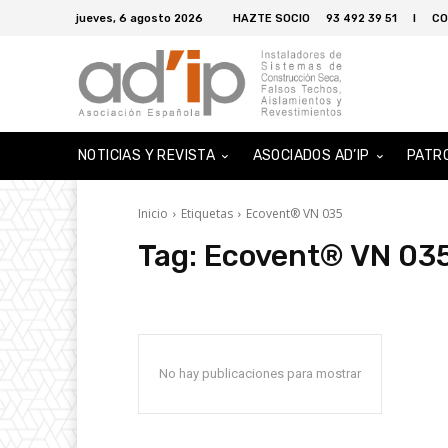
jueves, 6 agosto 2026
HAZTE SOCIO
93 492 39 51
I
CO
NOTICIAS Y REVISTA
ASOCIADOS AD’IP
PATR
Inicio
Etiquetas
Ecovent® VN 035
Tag:
Ecovent® VN 03
No hay publicaciones para mostrar