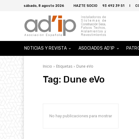
sábado, 8 agosto 2026
HAZTE SOCIO
93 492 39 51
I
C
NOTICIAS Y REVISTA
ASOCIADOS AD’IP
PATR
Inicio
Etiquetas
Dune eVo
Tag:
Dune eVo
No hay publicaciones para mostrar