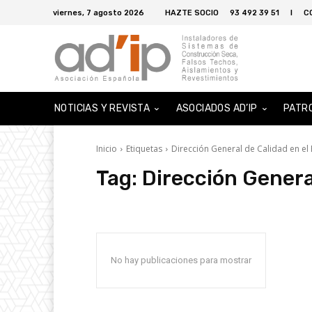
viernes, 7 agosto 2026
HAZTE SOCIO
93 492 39 51
I
C
NOTICIAS Y REVISTA
ASOCIADOS AD’IP
PATR
Inicio
Etiquetas
Dirección General de Calidad en el
Tag:
Dirección Genera
No hay publicaciones para mostrar