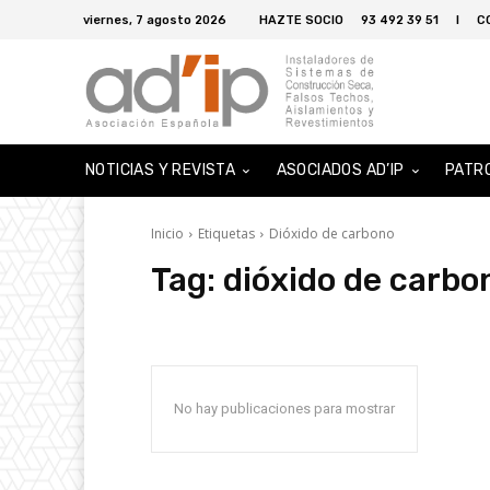
viernes, 7 agosto 2026
HAZTE SOCIO
93 492 39 51
I
C
NOTICIAS Y REVISTA
ASOCIADOS AD’IP
PATR
Inicio
Etiquetas
Dióxido de carbono
Tag:
dióxido de carbo
No hay publicaciones para mostrar