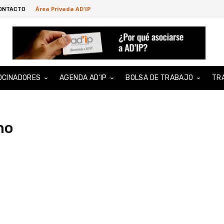
Área Privada AD'IP
ONTACTO
OCINADORES
AGENDA AD’IP
BOLSA DE TRABAJO
TR
no