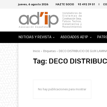
jueves, 6 agosto 2026
HAZTE SOCIO
93 492 39 51
I
CO
NOTICIAS Y REVISTA
ASOCIADOS AD’IP
PATR
Inicio
Etiquetas
DECO DISTRIBUCIO DE GUIX LAMIN
Tag:
DECO DISTRIBUC
No hay publicaciones para mostrar