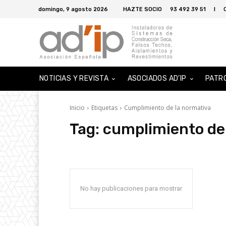
domingo, 9 agosto 2026
HAZTE SOCIO
93 492 39 51
I
NOTICIAS Y REVISTA
ASOCIADOS AD’IP
PATR
Inicio
Etiquetas
Cumplimiento de la normativa
Tag:
cumplimiento de
No hay publicaciones para mostrar