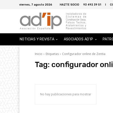
viernes, 7 agosto 2026
HAZTE SOCIO
93 492 39 51
I
C
NOTICIAS Y REVISTA
ASOCIADOS AD’IP
PATR
Inicio
Etiquetas
Configurador online de Zentia
Tag:
configurador onl
No hay publicaciones para mostrar